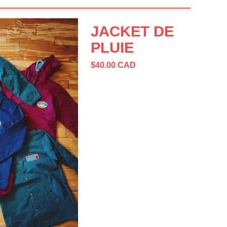
JACKET DE
PLUIE
$
40.00
CAD