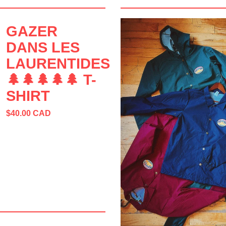
GAZER
DANS LES
LAURENTIDES
🌲🌲🌲🌲🌲 T-
SHIRT
$
40.00
CAD