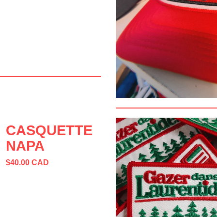
CASQUETTE
NAPA
$
40.00
CAD