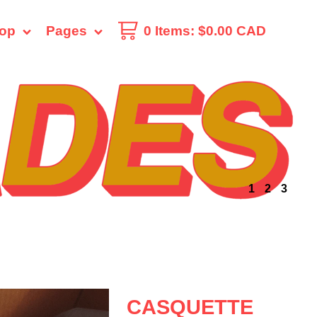
op
Pages
0 Items
:
$
0.00
CAD
1
2
3
CASQUETTE