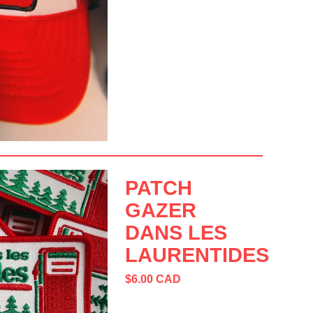
PATCH
GAZER
DANS LES
LAURENTIDES
$
6.00
CAD