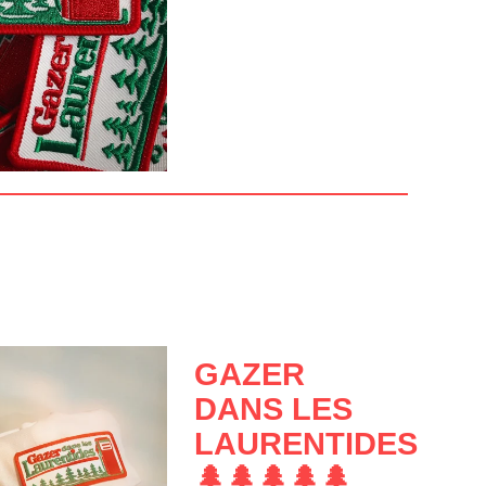
GAZER
DANS LES
LAURENTIDES
🌲🌲🌲🌲🌲