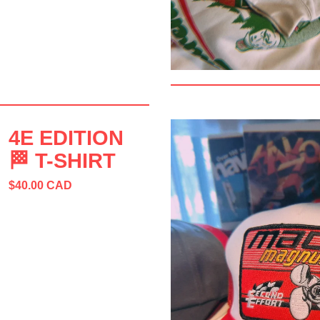
4E EDITION
🏁 T-SHIRT
$
40.00
CAD