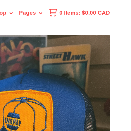
op
Pages
0 Items
:
$
0.00
CAD