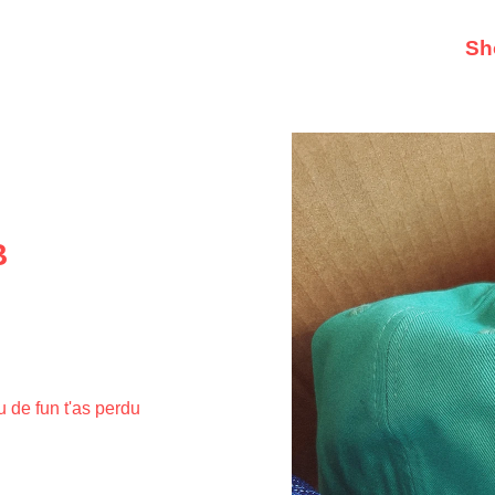
Sh
B
u de fun t'as perdu